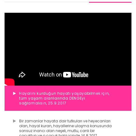
Hayalini kurduğun hayatı yaşayabilmek için,
tüm yaşam alanlarında DENGEyi
sağlamalısın, 25.9.2017
Bir zamanlar hayata dair tutkuları ve heyecanları
olan, hayal kuran, hayallerine ulaşma konusunda
sonsuz inancı olan neşeli, mutlu, canlı bir
çocuktun ve o çocuk hala içinde, 14.8.2017