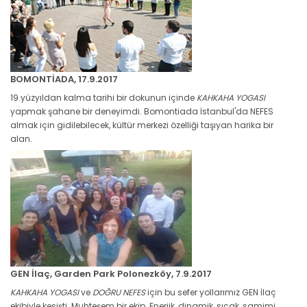
BOMONTİADA, 17.9.2017
19.yüzyıldan kalma tarihi bir dokunun içinde
KAHKAHA YOGASI
yapmak şahane bir deneyimdi. Bomontiada İstanbul'da NEFES
almak için gidilebilecek, kültür merkezi özelliği taşıyan harika bir
alan.
GEN İlaç, Garden Park Polonezköy, 7.9.2017
KAHKAHA YOGASI
ve
DOĞRU NEFES
için bu sefer yollarımız GEN İlaç
ekibiyle kesişti. Muhteşem bir ekip. Enerjik, dinamik, sıcak, samimi.