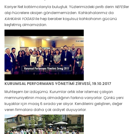
Kariyer Net katılımcılarıyla buluştuk. Yüzlerimizdeki pırıltı derin
NEFES
ler
alıp hücrelere oksijen göndermemizden. Kahkahalarımız da
KAHKAHA YOGASI
ile hep beraber koşulsuz kahkahanın gücünü
keşfetmiş olmamızdan.
KURUMSAL PERFORMANS YÖNETİMİ ZİRVESİ, 19.10.2017
Muhteşem bir izdüşümü. Kurumlar artık ister istemez çalışan
memnuniyetinin maaş olmadığının farkına varıyorlar. Çünkü yeni
kuşaklar için maaş 6.sırada yer alıyor. Kendilerini geliştiren, değer
veren firmalara daha çok aidiyet duyuyorlar.